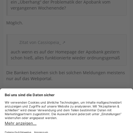
ein „Überhang“ der Problematik der Apobank vom
vergangenen Wochenende?
Möglich.
Zitat von Cassiopeia_
auch wenn es auf der Homepage der Apobank gestern
schon hieß, alles funktionierte wieder ordnungsgemäß
Die Banken beziehen sich bei solchen Meldungen meistens
nur auf das Webportal.
Billy
18. August 2025 um 11:30
Hat das Thema geschlossen.