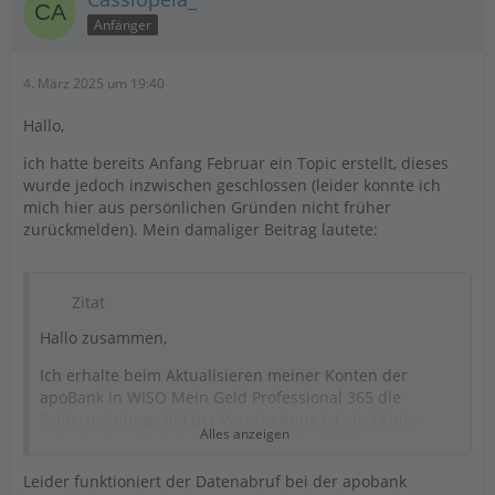
Anfänger
4. März 2025 um 19:40
Hallo,
ich hatte bereits Anfang Februar ein Topic erstellt, dieses
wurde jedoch inzwischen geschlossen (leider konnte ich
mich hier aus persönlichen Gründen nicht früher
zurückmelden). Mein damaliger Beitrag lautete:
Zitat
Hallo zusammen,
Ich erhalte beim Aktualisieren meiner Konten der
apoBank in WISO Mein Geld Professional 365 die
Fehlermeldung „Bei der Verarbeitung ist ein Fehler
Alles anzeigen
aufgetreten. Nachricht enthält Fehler. Dialog
abgebrochen. Synchronisieren sie den Banking Kontakt
Leider funktioniert der Datenabruf bei der apobank
neu.“