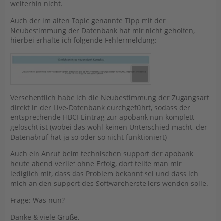
weiterhin nicht.
Eine neue Synchronisierung des Banking Kontaktes
Auch der im alten Topic genannte Tipp mit der
funktioniert jedoch ebenfalls nicht, ich erhalte hierbei
Neubestimmung der Datenbank hat mir nicht geholfen,
die Fehlermeldung „Konto wurde nicht synchronisiert.
hierbei erhalte ich folgende Fehlermeldung:
Nachricht enthält Fehler. Dialog abgebrochen.“
Bisher hat der Datenabruf bei der apoBank gut
funktioniert, bzw. bei Fehlermeldungen genügte meist
eine Neusynchronisierung der Konten (letzter
erfolgreicher Datenabruf bei der apoBank war am
Versehentlich habe ich die Neubestimmung der Zugangsart
09.12.24). Die Software ist auf dem neuesten Update-
direkt in der Live-Datenbank durchgeführt, sodass der
Stand. Alle anderen Konten (bei anderen
entsprechende HBCI-Eintrag zur apobank nun komplett
Kreditinstituten) können problemlos aktualisiert
gelöscht ist (wobei das wohl keinen Unterschied macht, der
werden.
Datenabruf hat ja so oder so nicht funktioniert)
Was kann ich tun? Danke vorab für eine Rückmeldung.
Auch ein Anruf beim technischen support der apobank
Viele Grüße,
heute abend verlief ohne Erfolg, dort teilte man mir
lediglich mit, dass das Problem bekannt sei und dass ich
Cassiopeia_
mich an den support des Softwareherstellers wenden solle.
Frage: Was nun?
Danke & viele Grüße,