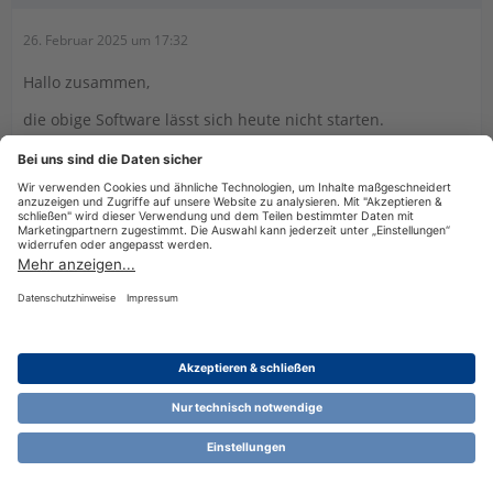
26. Februar 2025 um 17:32
Hallo zusammen,
die obige Software lässt sich heute nicht starten.
Veranlagungsjahr 2023 schon.
Habt Ihr auch das Problem?
Vielen Dank für Eure Rückmeldungen
Datenschutzerklärung
Impressum
Nutzungsbestimmungen
Cookie-Einstellungen
Community-Software:
WoltLab Suite™ 6.1.13