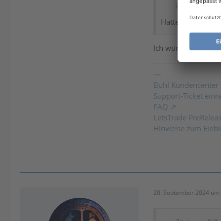
Zitat von PlaS
Hatte das jemand
Ich würde an Deiner
---
Buhl Kundencenter
Support-Ticket einr
FAQ
LetsTrade PreRelea
Hinweise zum Einbi
20. September 2024 um 