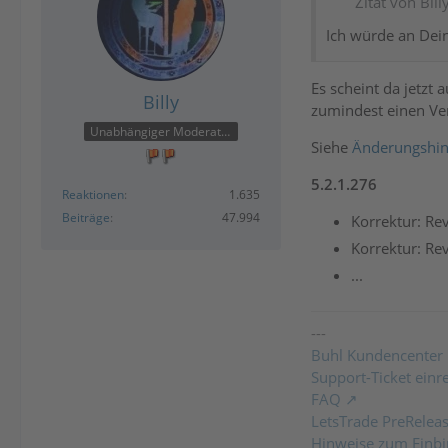
Zitat von Bill
Ich würde an Dein
Es scheint da jetzt 
Billy
zumindest einen Ve
Unabhängiger Moderator
Siehe
Änderungshin
5.2.1.276
Reaktionen
1.635
Beiträge
47.994
Korrektur: Re
Korrektur: Re
...
---
Buhl Kundencenter
Support-Ticket einr
FAQ
LetsTrade PreRelea
Hinweise zum Einbi