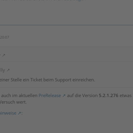
20:07
y
lly
iner Stelle ein Ticket beim Support einreichen.
zt auch im aktuellen
PreRelease
auf die Version
5.2.1.276
etwas 
Versuch wert.
inweise
: