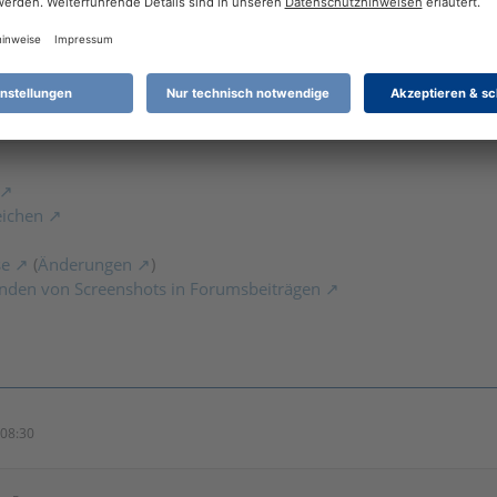
ic
 schonmal?
 Stelle ein Ticket beim Support einreichen.
eichen
se
(
Änderungen
)
nden von Screenshots in Forumsbeiträgen
08:30