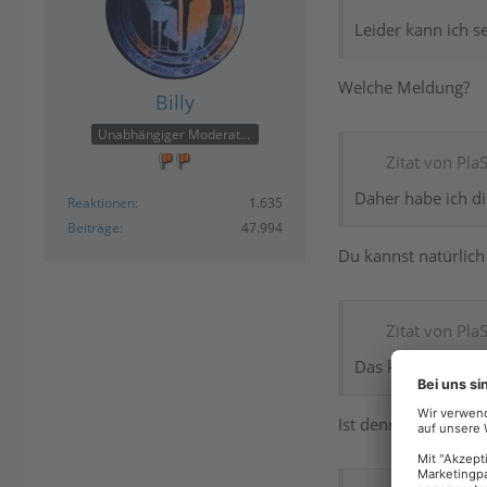
Leider kann ich s
Welche Meldung?
Billy
Unabhängiger Moderator
Zitat von PlaS
Daher habe ich di
Reaktionen
1.635
Beiträge
47.994
Du kannst natürlich
Zitat von PlaS
Das konkrete Prob
Ist denn die App in