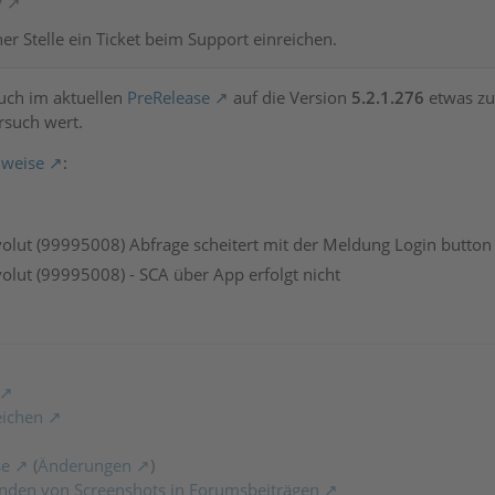
y
er Stelle ein Ticket beim Support einreichen.
auch im aktuellen
PreRelease
auf die Version
5.2.1.276
etwas zu
rsuch wert.
weise
:
volut (99995008) Abfrage scheitert mit der Meldung Login button
volut (99995008) - SCA über App erfolgt nicht
eichen
se
(
Änderungen
)
nden von Screenshots in Forumsbeiträgen