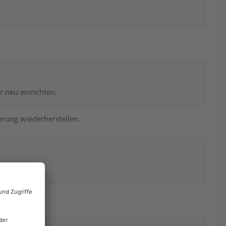
r neu einrichten.
erung wiederherstellen.
?