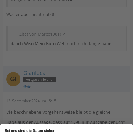
Was er aber nicht nutzt!
Zitat von Marco1981!
da ich Wiso Mein Büro Web noch nicht lange habe ...
Gianluca
Fortgeschrittener
12. September 2024 um 15:15
Die beschriebene Vorgehensweise bleibt die gleiche.
Habe aus der Aussage, dass auf 1790 nur Ausgabe gebucht
werden kann, mit WISO EÜR bzw. EÜR&Kasse assoziiert