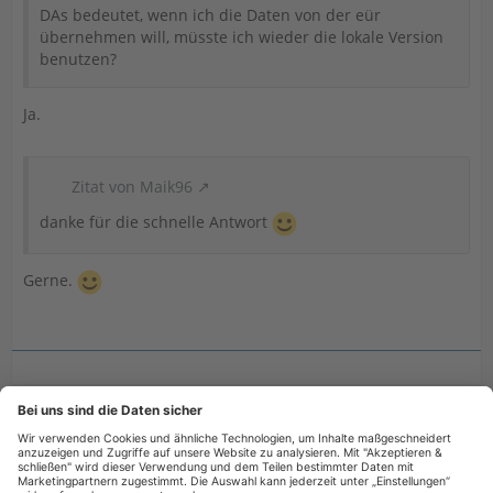
DAs bedeutet, wenn ich die Daten von der eür
übernehmen will, müsste ich wieder die lokale Version
benutzen?
Ja.
Zitat von Maik96
danke für die schnelle Antwort
Gerne.
miwe4
29. März 2024 um 14:52
Hat den Titel des Themas von „EÜR 2023 (vom
Rechner) in Einkommenssteuer (WEB) übernehmen?“
zu „EÜR 2023 (vom Rechner) in Einkommensteuer