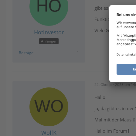
gibt es eine Möglic
Funktioniert bei mi
Viele Grüße
Hotinvestor
Anfänger
Beiträge
1
22. Oktober 2023 um 14
Hallo.
ja, da gibt es in d
Mal mit der Maus ü
Hallo im Forum1
WolfK