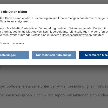
hkeit die abgeschlossenen Depottransaktionen im Standardchart a
r nur im Depotcharting.
:25
er Symbolleiste (erste Zeile unter der Aktienbezeichnung) ein rund
ber die Icons gehen. Dann wird "Depot-Transaktionen einblenden"