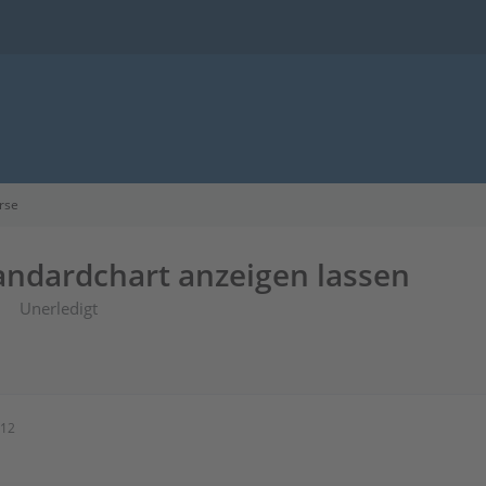
rse
andardchart anzeigen lassen
Unerledigt
:12