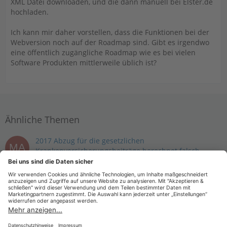
XML Datei downloaden, und die dann manuell bei Elster.de
hochladen.
Ich kann mir daher vorstellen, dass die Funktionen bei der
Webversion noch auf der Roadmap sind. Gibt es irgendwo
eine öffentlich zugängliche Roadmap wie es bei vielen
Software Produkten mittlerweile üblich ist?
Ähnliche Themen
2017 Abzug für die gesetzlichen
Krankenversicherungsbeiträge berechnet falsch
MartinK2023
27. März 2023 um 11:41
WISO steuer:Web
Buhl Tax vs Buhl WISO - welches für mich geeignet?
HansMeyer1
2. März 2023 um 18:54
Sonstiges