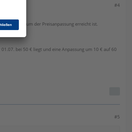
#4
wenn das Datum der Preisanpassung erreicht ist.
r 01.07. bei 50 € liegt und eine Anpassung um 10 € auf 60
#5