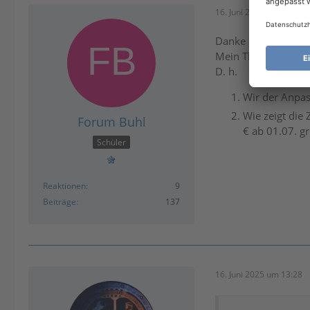
16. Juni 2025 um 13:02
Danke
Billy
für d
Mein Thema ist nich
D. h.
Wir der Anpas
Wie zeigt die
Forum Buhl
€ ab 01.07. gr
Schüler
Reaktionen
9
Beiträge
137
16. Juni 2025 um 13:28