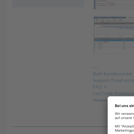
---
Buhl Kundencenter
Support-Ticket einr
FAQ
LetsTrade PreRelea
Hinweise zum Einbi