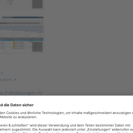
eichen
se
(
Änderungen
)
nden von Screenshots in Forumsbeiträgen