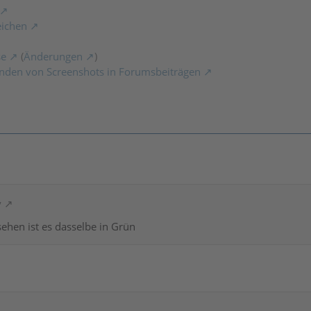
eichen
se
(
Änderungen
)
nden von Screenshots in Forumsbeiträgen
y
ehen ist es dasselbe in Grün