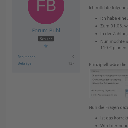
Ich möchte folgend
Ich habe eine
Zum 01.06. wu
Forum Buhl
In der Zahlun
Schüler
Nun möchte ic
110 € planen.
Reaktionen
9
Beiträge
137
Prinzipiell wäre di
Nun die Fragen daz
Ist das korre
Wird der neue