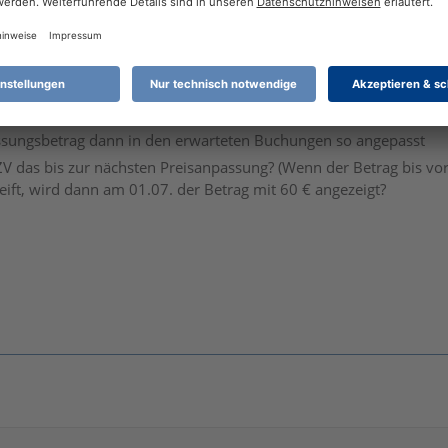
ie Antwort.
t die Prognose, sondern das Verhalten der Zahlungsverwaltung, 
sungsbetrag dann in den erwarteten Buchungen so angepasst
 ZV das bis zur nächsten Preisanpassung? (Wenn der Betrag bis vo
eift, wird dann am 01.07. der Betrag mit 60 € angezeigt?