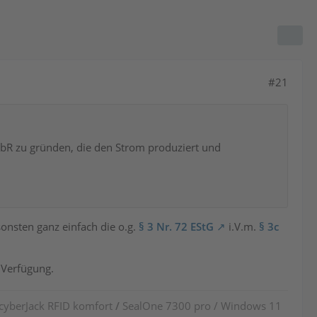
#21
GbR zu gründen, die den Strom produziert und
onsten ganz einfach die o.g.
§ 3 Nr. 72 EStG
i.V.m.
§ 3c
 Verfügung.
 cyberJack RFID komfort
/
SealOne 7300 pro / Windows 11