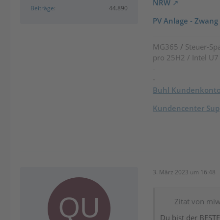
NRW
Beiträge
44.890
PV Anlage - Zwang 
MG365
/
Steuer-Spa
pro 25H2 / Intel U
-
-
Buhl Kundenkont
Kundencenter Supp
3. März 2023 um 16:48
Zitat von mi
Du bist der BESTE