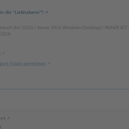
in die "Liebhaberei"?
rbuch (bis 2022) / Steuer 2026 Windows (Desktop) / REINER SCT
7 265K
o
ort-Ticket einreichen
we4
!