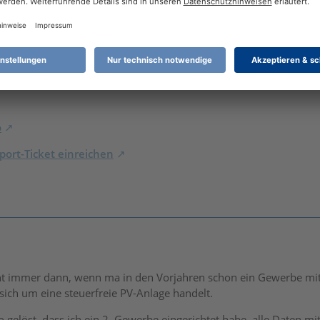
e Verluste, freut Euch doch lieber darüber.
h als steuerlicher Laie keinen Schritt ohne Rücksprache mit ei
rbuch (bis 2022) / Steuer 2026 Windows (Desktop) / REINER SCT
7 265K
o
ort-Ticket einreichen
t immer dann, wenn ma in den Vorjahren schon ein Gewerbe mit 
sich um eine steuerfreie PV-Anlage handelt.
 so gelöst, dass ich ein 2. Gewerbe eingerichtet habe, alle Dat