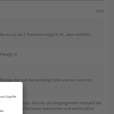
#23
as es nur ab 2 Personen möglich ist...aber vielleicht
ängig ist.
Einzige, der sich benachteiligt fühlt und nur noch mit
Euch lieber freuen, dass für die Vergangenheit niemand die
 Ihr habt Eure Vorsteuer bekommen und etliche Jahre