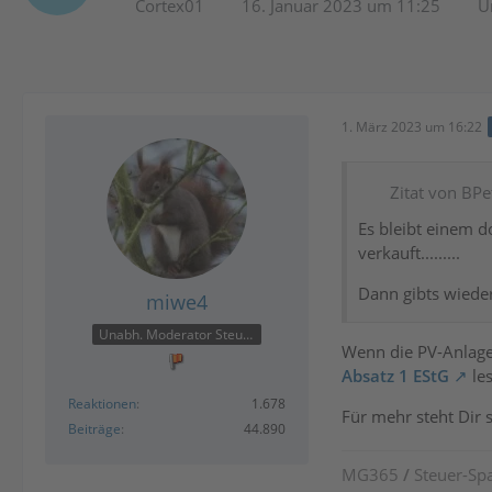
Cortex01
16. Januar 2023 um 11:25
U
1. März 2023 um 16:22
Zitat von BPe
Es bleibt einem d
verkauft.........
Dann gibts wieder 
miwe4
Unabh. Moderator Steuer
Wenn die PV-Anlage 
Absatz 1 EStG
les
Reaktionen
1.678
Für mehr steht Dir 
Beiträge
44.890
MG365
/
Steuer-Spa