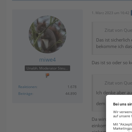
1. März 2023 um 16:42
Zitat von Que
Das ist sicherlic
bekomme ich das
miwe4
Das ist so oder so 
Unabh. Moderator Steuer
Zitat von Que
Reaktionen
1.678
Ich denke aber auc
Beiträge
44.890
dem Kopf schütte
Da wird nichts nach
einkommensteuerlic