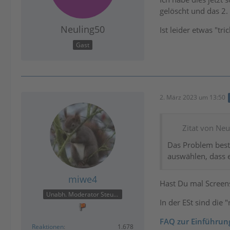
gelöscht und das 2.
Neuling50
Ist leider etwas "tr
Gast
2. März 2023 um 13:50
Zitat von Ne
Das Problem best
auswählen, dass e
miwe4
Hast Du mal Screens
Unabh. Moderator Steuer
In der ESt sind die
FAQ zur Einführung
Reaktionen
1.678