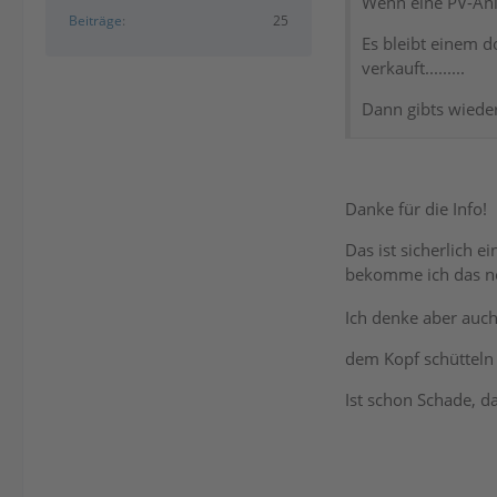
Wenn eine PV-Anla
Beiträge
25
Es bleibt einem d
verkauft.........
Dann gibts wieder 
Danke für die Info!
Das ist sicherlich e
bekomme ich das n
Ich denke aber auch,
dem Kopf schütteln
Ist schon Schade, d