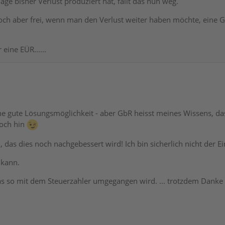
ge bisher Verlust produziert hat, fällt das nun weg.
och aber frei, wenn man den Verlust weiter haben möchte, eine 
eine EÜR......
ine gute Lösungsmöglichkeit - aber GbR heisst meines Wissens, das
och hin
 das dies noch nachgebessert wird! Ich bin sicherlich nicht der Ei
 kann.
as so mit dem Steuerzahler umgegangen wird. ... trotzdem Danke f