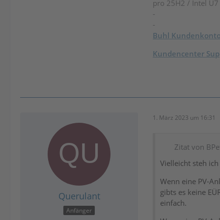
pro 25H2 / Intel U
-
-
Buhl Kundenkont
Kundencenter Supp
1. März 2023 um 16:31
Zitat von BPe
Vielleicht steh ic
Wenn eine PV-Anla
gibts es keine EÜ
Querulant
einfach.
Anfänger