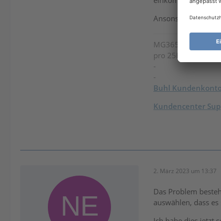
einkommensteuerlich
Ansonsten würde ic
MG365
/
Steuer-Spa
pro 25H2 / Intel U
-
-
Buhl Kundenkont
Kundencenter Supp
2. März 2023 um 13:37
Das Problem besteh
auswählen, dass es 
Ich habe dies jetzt