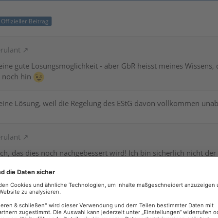
Offizieller Beitrag
rulant
h eine gute Lösungsmöglichkeit - aber GbR heisst meines Wissens, d
 noch hin
keine Lösung, weil die Regelung des EStG davon vollkommen unabh
rulant
h, das dies noch nachgebessert wird! Ich bin sicherlich nicht der 
ln kann.
gebessert, da es der Verwaltungsvereinfachung dient. Ihr solltet 
he Liebhaberei prüft (Überschusserzielungsabsicht/Totalgewinn).