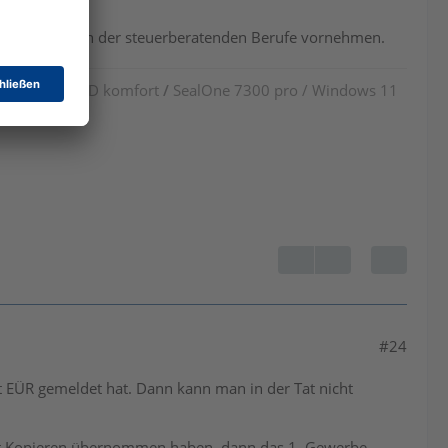
nem Angehörigen der steuerberatenden Berufe vornehmen.
 cyberJack RFID komfort
/
SealOne 7300 pro / Windows 11
#24
EÜR gemeldet hat. Dann kann man in der Tat nicht
en mit Kopieren übernommen haben, dann das 1. Gewerbe