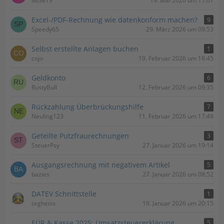
MiSe19
19. Mai 2026 um 17:01
Excel-/PDF-Rechnung wie datenkonform machen?
9
Speedy65
29. März 2026 um 09:53
Selbst erstellte Anlagen buchen
1
cojo
19. Februar 2026 um 18:45
Geldkonto
6
RustyBull
12. Februar 2026 um 09:35
Rückzahlung Überbrückungshilfe
7
Neuling123
11. Februar 2026 um 17:49
Geteilte Putzfraurechnungen
3
SteuerPsy
27. Januar 2026 um 19:14
Ausgangsrechnung mit negativem Artikel
5
bazies
27. Januar 2026 um 08:52
DATEV Schnittstelle
1
orgheiss
19. Januar 2026 um 20:15
EÜR & Kasse 2025: Umsatzsteuererklärung
5