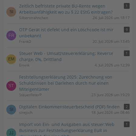
Zeitlich befristete private BU-Rente wegen
1
Arbeitsunfähigkeit wo zu § 22 EStG eintragen?
Silbersträhnchen
24. Juli 2026 um 18:17
OTP Gerät ist defekt und ein Löschcode ist mir
9
unbekannt
FrankD
20. Juli 2026 um 13:45
Steuer Web - Umsatzsteuererklärung: Reverse
1
charge, 0%, Drittland
Emink
4. Juli 2026 um 12:39
Feststellungserklärung 2025: Zurechnung von
Schuldzinsen bei Darlehen durch nur einen
Miteigentümer
SteuerPeterP
23. Juni 2026 um 19:29
Digitalen Einkommensteuerbescheid (PDF) finden
2
sirejoch
18. Juni 2026 um 08:46
Import von Ein- und Ausgaben aus steuer:Web
1
Business zur Feststellungserklärung EüR in